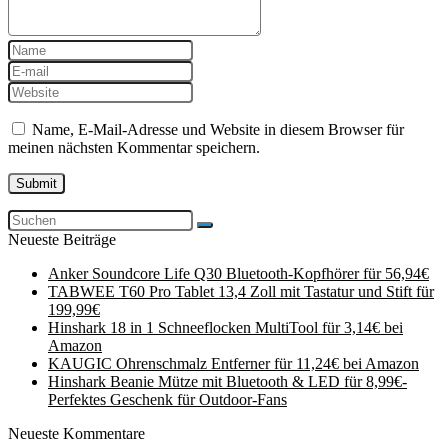
Name, E-Mail-Adresse und Website in diesem Browser für
meinen nächsten Kommentar speichern.
Neueste Beiträge
Anker Soundcore Life Q30 Bluetooth-Kopfhörer für 56,94€
TABWEE T60 Pro Tablet 13,4 Zoll mit Tastatur und Stift für
199,99€
Hinshark 18 in 1 Schneeflocken MultiTool für 3,14€ bei
Amazon
KAUGIC Ohrenschmalz Entferner für 11,24€ bei Amazon
Hinshark Beanie Mütze mit Bluetooth & LED für 8,99€-
Perfektes Geschenk für Outdoor-Fans
Neueste Kommentare