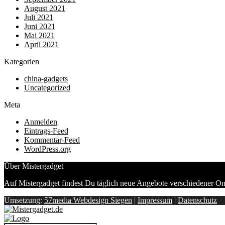
August 2021
Juli 2021
Juni 2021
Mai 2021
April 2021
Kategorien
china-gadgets
Uncategorized
Meta
Anmelden
Eintrags-Feed
Kommentar-Feed
WordPress.org
Über Mistergadget
Auf Mistergadget findest Du täglich neue Angebote verschiedener On
Umsetzung:
57media Webdesign Siegen
|
Impressum
|
Datenschutz