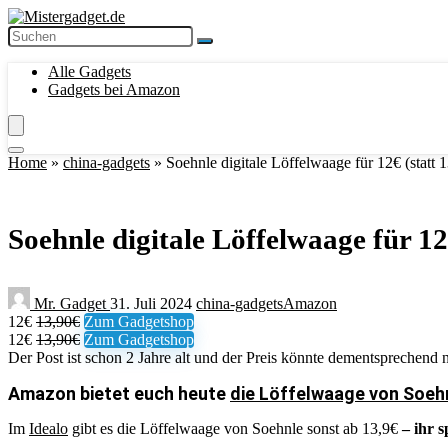
Alle Gadgets
Gadgets bei Amazon
Home
»
china-gadgets
»
Soehnle digitale Löffelwaage für 12€ (statt 
Soehnle digitale Löffelwaage für 12
Mr. Gadget
31. Juli 2024
china-gadgets
Amazon
12€
13,90€
Zum Gadgetshop
12€
13,90€
Zum Gadgetshop
Der Post ist schon 2 Jahre alt und der Preis könnte dementsprechend n
Amazon bietet euch heute
die Löffelwaage von Soehn
Im
Idealo
gibt es die Löffelwaage von Soehnle sonst ab 13,9€
– ihr s