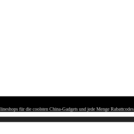
lineshops für die coolsten China-Gadgets und jede Menge Rabattcodes,