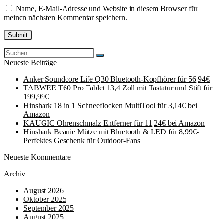
Name, E-Mail-Adresse und Website in diesem Browser für
meinen nächsten Kommentar speichern.
Neueste Beiträge
Anker Soundcore Life Q30 Bluetooth-Kopfhörer für 56,94€
TABWEE T60 Pro Tablet 13,4 Zoll mit Tastatur und Stift für
199,99€
Hinshark 18 in 1 Schneeflocken MultiTool für 3,14€ bei
Amazon
KAUGIC Ohrenschmalz Entferner für 11,24€ bei Amazon
Hinshark Beanie Mütze mit Bluetooth & LED für 8,99€-
Perfektes Geschenk für Outdoor-Fans
Neueste Kommentare
Archiv
August 2026
Oktober 2025
September 2025
August 2025