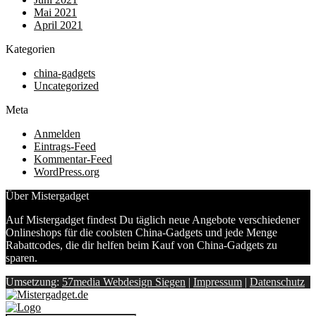
Mai 2021
April 2021
Kategorien
china-gadgets
Uncategorized
Meta
Anmelden
Eintrags-Feed
Kommentar-Feed
WordPress.org
Über Mistergadget
Auf Mistergadget findest Du täglich neue Angebote verschiedener
Onlineshops für die coolsten China-Gadgets und jede Menge
Rabattcodes, die dir helfen beim Kauf von China-Gadgets zu
sparen.
Umsetzung:
57media Webdesign Siegen
|
Impressum
|
Datenschutz