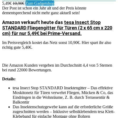
5,49€
10,90€
Zum Gadgetshop
Der Post ist schon ein Jahr alt und der Preis könnte
dementsprechend nicht mehr ganz aktuell sein!
Amazon verkauft heute das
tesa Insect Stop
STANDARD Fliegengitter für Türen (2 x 65 cm x 220
cm) für nur 5,49€ bei Prime-Versand.
Im Preisvergleich kostet das Netz sonst 10,90€. Hier spart ihr also
richtig gute 5,40€.
Die Amazon Kunden vergeben im Durchschnitt 4,4 von 5 Sternen
bei rund 22000 Bewertungen.
Details:
tesa Insect Stop STANDARD Insektengitter – Das effektive
Moskitonetz für Türen verwehrt Fliegen, Mücken & Co, das
Eindringen in die Wohnräume, Z. B. durch Terrassentür &
Balkontür
Das Insektenschutzgewebe kann auf die erforderliche Größe
zugeschnitten werden – Inklusive selbstklebendem tesa Klett-
Klebeband für einfache Montage ohne Bohren