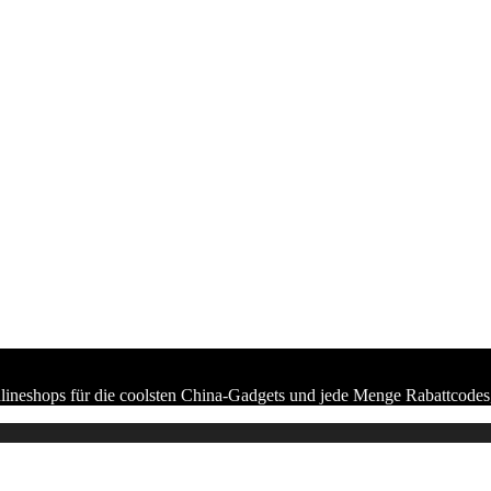
lineshops für die coolsten China-Gadgets und jede Menge Rabattcodes,