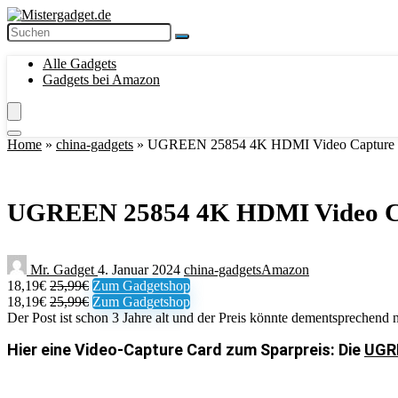
Alle Gadgets
Gadgets bei Amazon
Home
»
china-gadgets
»
UGREEN 25854 4K HDMI Video Capture C
UGREEN 25854 4K HDMI Video Ca
Mr. Gadget
4. Januar 2024
china-gadgets
Amazon
18,19€
25,99€
Zum Gadgetshop
18,19€
25,99€
Zum Gadgetshop
Der Post ist schon 3 Jahre alt und der Preis könnte dementsprechend n
Hier eine Video-Capture Card zum Sparpreis: Die
UGRE