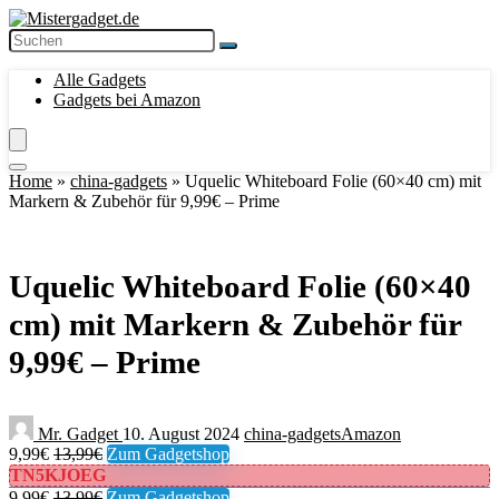
Alle Gadgets
Gadgets bei Amazon
Home
»
china-gadgets
»
Uquelic Whiteboard Folie (60×40 cm) mit
Markern & Zubehör für 9,99€ – Prime
Uquelic Whiteboard Folie (60×40
cm) mit Markern & Zubehör für
9,99€ – Prime
Mr. Gadget
10. August 2024
china-gadgets
Amazon
9,99€
13,99€
Zum Gadgetshop
TN5KJOEG
9,99€
13,99€
Zum Gadgetshop