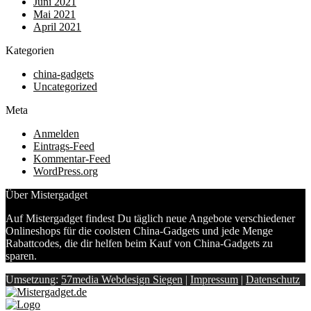
Juni 2021
Mai 2021
April 2021
Kategorien
china-gadgets
Uncategorized
Meta
Anmelden
Eintrags-Feed
Kommentar-Feed
WordPress.org
Über Mistergadget
Auf Mistergadget findest Du täglich neue Angebote verschiedener
Onlineshops für die coolsten China-Gadgets und jede Menge
Rabattcodes, die dir helfen beim Kauf von China-Gadgets zu
sparen.
Umsetzung:
57media Webdesign Siegen
|
Impressum
|
Datenschutz