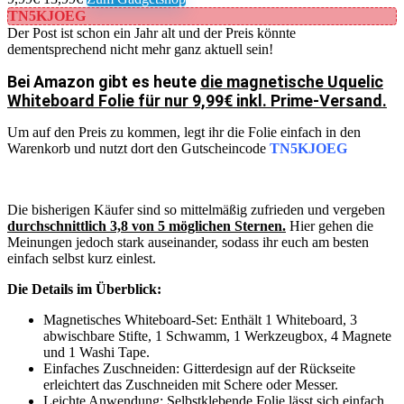
TN5KJOEG
Der Post ist schon ein Jahr alt und der Preis könnte
dementsprechend nicht mehr ganz aktuell sein!
Bei Amazon gibt es heute
die magnetische Uquelic
Whiteboard Folie für nur 9,99€ inkl. Prime-Versand.
Um auf den Preis zu kommen, legt ihr die Folie einfach in den
Warenkorb und nutzt dort den Gutscheincode
TN5KJOEG
Die bisherigen Käufer sind so mittelmäßig zufrieden und vergeben
durchschnittlich 3,8 von 5 möglichen Sternen.
Hier gehen die
Meinungen jedoch stark auseinander, sodass ihr euch am besten
einfach selbst kurz einlest.
Die Details im Überblick:
Magnetisches Whiteboard-Set: Enthält 1 Whiteboard, 3
abwischbare Stifte, 1 Schwamm, 1 Werkzeugbox, 4 Magnete
und 1 Washi Tape.
Einfaches Zuschneiden: Gitterdesign auf der Rückseite
erleichtert das Zuschneiden mit Schere oder Messer.
Leichte Anwendung: Selbstklebende Folie lässt sich einfach