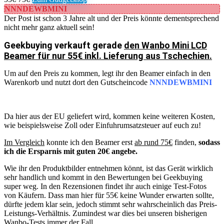
NNNDEWBMINI
Der Post ist schon 3 Jahre alt und der Preis könnte dementsprechend
nicht mehr ganz aktuell sein!
Geekbuying verkauft gerade
den Wanbo Mini LCD
Beamer für nur 55€ inkl. Lieferung aus Tschechien.
Um auf den Preis zu kommen, legt ihr den Beamer einfach in den
Warenkorb und nutzt dort den Gutscheincode
NNNDEWBMINI
Da hier aus der EU geliefert wird, kommen keine weiteren Kosten,
wie beispielsweise Zoll oder Einfuhrumsatzsteuer auf euch zu!
Im Vergleich
konnte ich den Beamer erst
ab rund 75€
finden,
sodass
ich die Ersparnis mit guten 20€ angebe.
Wie ihr den Produktbilder entnehmen könnt, ist das Gerät wirklich
sehr handlich und kommt in den Bewertungen bei Geekbuying
super weg. In den Rezensionen findet ihr auch einige Test-Fotos
von Käufern. Dass man hier für 55€ keine Wunder erwarten sollte,
dürfte jedem klar sein, jedoch stimmt sehr wahrscheinlich das Preis-
Leistungs-Verhältnis. Zumindest war dies bei unseren bisherigen
Wanbo-Tests immer der Fall.