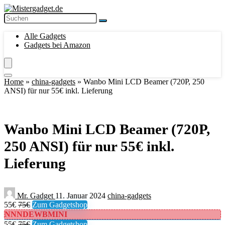
Alle Gadgets
Gadgets bei Amazon
Home
»
china-gadgets
»
Wanbo Mini LCD Beamer (720P, 250
ANSI) für nur 55€ inkl. Lieferung
Wanbo Mini LCD Beamer (720P,
250 ANSI) für nur 55€ inkl.
Lieferung
Mr. Gadget
11. Januar 2024
china-gadgets
55€
75€
Zum Gadgetshop
NNNDEWBMINI
55€
75€
Zum Gadgetshop