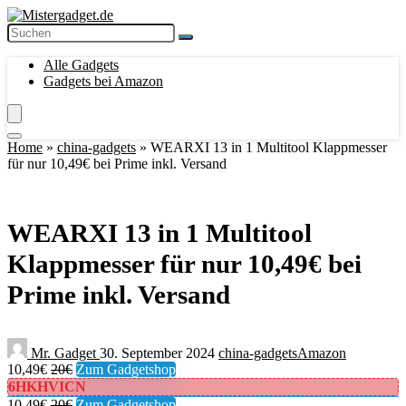
Alle Gadgets
Gadgets bei Amazon
Home
»
china-gadgets
»
WEARXI 13 in 1 Multitool Klappmesser
für nur 10,49€ bei Prime inkl. Versand
WEARXI 13 in 1 Multitool
Klappmesser für nur 10,49€ bei
Prime inkl. Versand
Mr. Gadget
30. September 2024
china-gadgets
Amazon
10,49€
20€
Zum Gadgetshop
6HKHVICN
10,49€
20€
Zum Gadgetshop