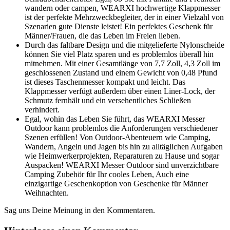
wandern oder campen, WEARXI hochwertige Klappmesser
ist der perfekte Mehrzweckbegleiter, der in einer Vielzahl von
Szenarien gute Dienste leistet! Ein perfektes Geschenk für
Männer/Frauen, die das Leben im Freien lieben.
Durch das faltbare Design und die mitgelieferte Nylonscheide
können Sie viel Platz sparen und es problemlos überall hin
mitnehmen. Mit einer Gesamtlänge von 7,7 Zoll, 4,3 Zoll im
geschlossenen Zustand und einem Gewicht von 0,48 Pfund
ist dieses Taschenmesser kompakt und leicht. Das
Klappmesser verfügt außerdem über einen Liner-Lock, der
Schmutz fernhält und ein versehentliches Schließen
verhindert.
Egal, wohin das Leben Sie führt, das WEARXI Messer
Outdoor kann problemlos die Anforderungen verschiedener
Szenen erfüllen! Von Outdoor-Abenteuern wie Camping,
Wandern, Angeln und Jagen bis hin zu alltäglichen Aufgaben
wie Heimwerkerprojekten, Reparaturen zu Hause und sogar
Auspacken! WEARXI Messer Outdoor sind unverzichtbare
Camping Zubehör für Ihr cooles Leben, Auch eine
einzigartige Geschenkoption von Geschenke für Männer
Weihnachten.
Sag uns Deine Meinung in den Kommentaren.