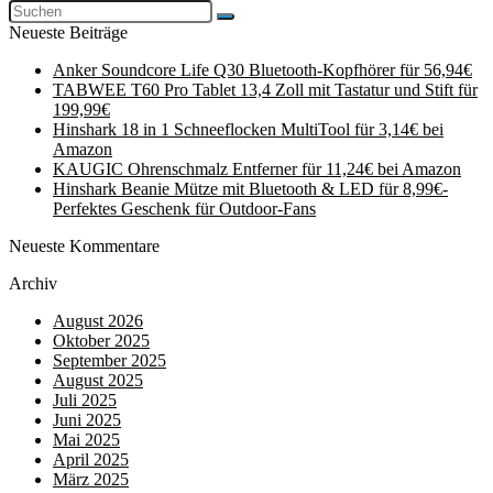
Neueste Beiträge
Anker Soundcore Life Q30 Bluetooth-Kopfhörer für 56,94€
TABWEE T60 Pro Tablet 13,4 Zoll mit Tastatur und Stift für
199,99€
Hinshark 18 in 1 Schneeflocken MultiTool für 3,14€ bei
Amazon
KAUGIC Ohrenschmalz Entferner für 11,24€ bei Amazon
Hinshark Beanie Mütze mit Bluetooth & LED für 8,99€-
Perfektes Geschenk für Outdoor-Fans
Neueste Kommentare
Archiv
August 2026
Oktober 2025
September 2025
August 2025
Juli 2025
Juni 2025
Mai 2025
April 2025
März 2025