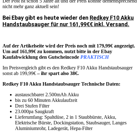
Der Post ist schon 5 Jahre alt und der Preis könnte dementsprechend
nicht mehr ganz aktuell sein!
Bei Ebay gibt es heute wieder den
Redkey F10 Akku
Handstaubsauger für nur 161,99€€ inkl. Versand.
Auf der Artikelseite wird der Preis noch mit 179,99€ angezeigt.
Um auf 161,99€ zu kommen, nutzt bitte in der Ebay
Kaufabwicklung den Gutscheincode
PRAKTISCH
Im Preisvergleich gibt es den Redkey F10 Akku Handstaubsauger
sonst ab 199,99€
– ihr spart also 38€.
Redkey F10 Akku Handstaubsauger Technische Daten:
austauschbarer 2.500mAh Akku
bis zu 60 Minuten Akkulaufzeit
Drei Stufen Filter
23.000pa Saugkraft
Lieferumfang: Spaltdüse, 2 in 1 Staubbürste, Akku,
Elektrische Bürste, Dockingstation, Staubsauger, Langes
Aluminiumrohr, Ladegerät, Hepa-Filter