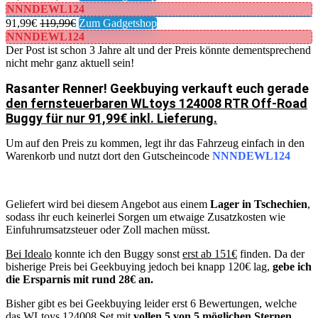
NNNDEWL124
91,99€
119,99€
Zum Gadgetshop
NNNDEWL124
Der Post ist schon 3 Jahre alt und der Preis könnte dementsprechend
nicht mehr ganz aktuell sein!
Rasanter Renner! Geekbuying verkauft euch gerade
den fernsteuerbaren WLtoys 124008 RTR Off-Road
Buggy für nur 91,99€ inkl. Lieferung.
Um auf den Preis zu kommen, legt ihr das Fahrzeug einfach in den
Warenkorb und nutzt dort den Gutscheincode
NNNDEWL124
Geliefert wird bei diesem Angebot aus einem
Lager in Tschechien
,
sodass ihr euch keinerlei Sorgen um etwaige Zusatzkosten wie
Einfuhrumsatzsteuer oder Zoll machen müsst.
Bei Idealo
konnte ich den Buggy sonst
erst ab 151€
finden. Da der
bisherige Preis bei Geekbuying jedoch bei knapp 120€ lag,
gebe ich
die Ersparnis mit rund 28€ an.
Bisher gibt es bei Geekbuying leider erst 6 Bewertungen, welche
das WLtoys 124008 Set mit
vollen 5 von 5 möglichen Sternen