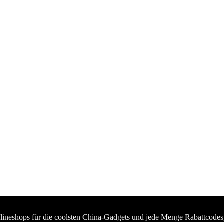
lineshops für die coolsten China-Gadgets und jede Menge Rabattcodes,