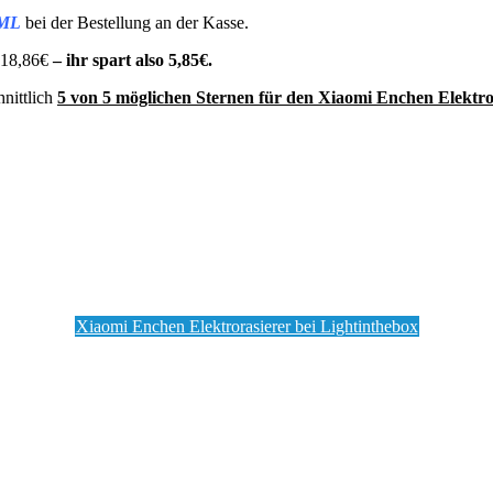
ML
bei der Bestellung an der Kasse.
 18,86€
– ihr spart also 5,85€.
nittlich
5 von 5 möglichen Sternen für den Xiaomi Enchen Elektro
Xiaomi Enchen Elektrorasierer bei Lightinthebox