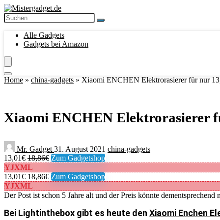
Alle Gadgets
Gadgets bei Amazon
Home
»
china-gadgets
»
Xiaomi ENCHEN Elektrorasierer für nur 13,
Xiaomi ENCHEN Elektrorasierer fü
Mr. Gadget
31. August 2021
china-gadgets
13,01€
18,86€
Zum Gadgetshop
YJXML
13,01€
18,86€
Zum Gadgetshop
YJXML
Der Post ist schon 5 Jahre alt und der Preis könnte dementsprechend n
Bei Lightinthebox gibt es heute den
Xiaomi Enchen Ele