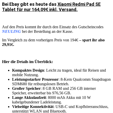
Bei Ebay gibt es heute das
Xiaomi Redmi Pad SE
Tablet für nur 164,09€ inkl. Versand.
Auf den Preis kommt ihr durch den Einsatz des Gutscheincodes
NEULING
bei der Bestellung an der Kasse.
Im Vergleich zu dem vorherigen Preis von 194€
– spart ihr also
29,91€.
Hier die Details im Überblick:
Kompaktes Design
: Leicht zu tragen, ideal für Reisen und
mobile Nutzung.
Leistungsstarker Prozessor
: 8-Kern Qualcomm Snapdragon
SDM680 für reibungslosen Betrieb.
Großer Speicher
: 8 GB RAM und 256 GB interner
Speicher, erweiterbar bis 976,56 GB.
Lange Akkulaufzeit
: 8000 mAh Akku mit 10 W
kabelgebundener Ladeleistung.
Vielseitige Konnektivität
: USB-C und Kopfhöreranschluss,
unterstützt WLAN und Bluetooth.