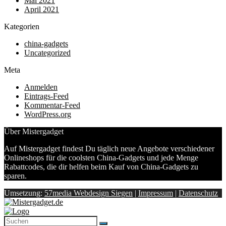
Mai 2021
April 2021
Kategorien
china-gadgets
Uncategorized
Meta
Anmelden
Eintrags-Feed
Kommentar-Feed
WordPress.org
Über Mistergadget
Auf Mistergadget findest Du täglich neue Angebote verschiedener
Onlineshops für die coolsten China-Gadgets und jede Menge
Rabattcodes, die dir helfen beim Kauf von China-Gadgets zu
sparen.
Umsetzung:
57media Webdesign Siegen
|
Impressum
|
Datenschutz