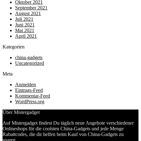
Oktober 2021
September 2021
August 2021
Juli 2021
Juni 2021
Mai 2021
April 2021
Kategorien
china-gadgets
Uncategorized
Meta
Anmelden
Eintrags-Feed
Kommentar-Feed
WordPress.org
Über Mistergadget
Auf Mistergadget findest Du täglich neue Angebote verschiedener
Onlineshops für die coolsten China-Gadgets und jede Menge
Rabattcodes, die dir helfen beim Kauf von China-Gadgets zu
sparen.