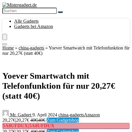
Alle Gadgets
Gadgets bei Amazon
Home
»
china-gadgets
»
Yoever Smartwatch mit Telefonfunktion für
nur 20,27€ (statt 40€)
Yoever Smartwatch mit
Telefonfunktion für nur 20,27€
(statt 40€)
Mr. Gadget
9. April 2024
china-gadgets
Amazon
20,27€|20,27€
40€|40€
Zum Gadgetshop
5A8UFDUX|5A8UFDUX
20,27€|20,27€
40€|40€
Zum Gadgetshop