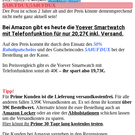
5A8UFDUX|5A8UFDUX
Der Post ist schon 2 Jahre alt und der Preis könnte dementsprechend
nicht mehr ganz aktuell sein!
Bei Amazon gibt es heute die
Yoever Smartwatch
mit Telefonfunktion für nur 20,27€ inkl. Versand.
Auf den Preis kommt ihr durch den Einsatz des
50%
Rabattgutscheins
und des Gutscheincodes
5A8UFDUX
bei der
Bestellung an der Kasse.
Im Preisvergleich gibt es die Yoever Smartwatch mit
Telefonfunktion sonst ab 40€
– ihr spart also 19,73€.
Tipp!
Für
Prime Kunden ist die Lieferung versandkostenfrei.
Für alle
anderen fallen 3,99€ Versandkosten an. Es sei denn ihr kommt
über
39€ Bestellwert.
Alternativ könnt ihr eure Bestellung auch an
Amazon Locker
oder an eine der
Abholstationen
schicken lassen
um die Versandkosten zu sparen.
Hier könnt ihr
Prime 30 Tage lang kostenlos testen
.
Die Kunden bei Amazon vergeben in den Rezensionen